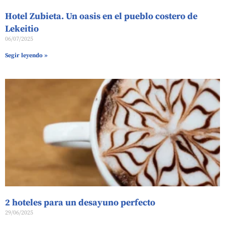
Hotel Zubieta. Un oasis en el pueblo costero de
Lekeitio
06/07/2025
Segir leyendo »
2 hoteles para un desayuno perfecto
29/06/2025