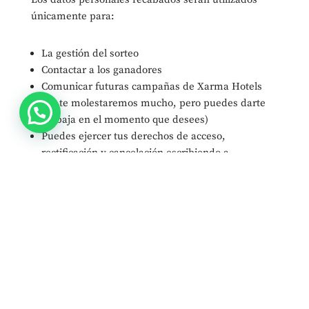
únicamente para:
La gestión del sorteo
Contactar a los ganadores
Comunicar futuras campañas de Xarma Hotels
(no te molestaremos mucho, pero puedes darte
de baja en el momento que desees)
Puedes ejercer tus derechos de acceso,
rectificación y cancelación escribiendo a
xarma@xarmahotels.com
8. Otras condiciones
Xarma Hotels se reserva el derecho de eliminar
participaciones fraudulentas o que no cumplan
con los requisitos.
La organización podrá modificar estas bases por