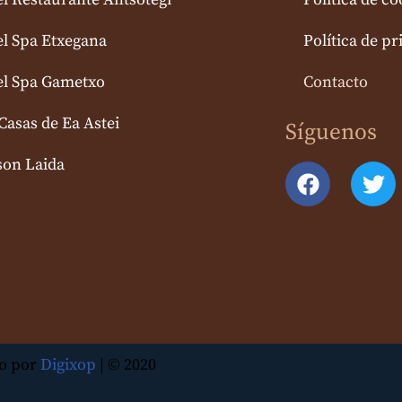
l Spa Etxegana
Política de pr
el Spa Gametxo
Contacto
Casas de Ea Astei
Síguenos
son Laida
o por
Digixop
| © 2020