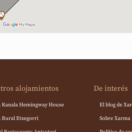
tros alojamientos
De interés
a Kanala Hemingway House
El blog de Xa
 Rural Etxegorri
Sobre Xarma 
l Restaurante Antsotegi
Política de co